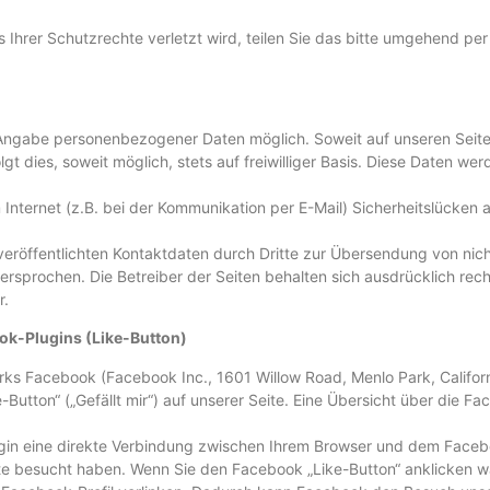
s Ihrer Schutzrechte verletzt wird, teilen Sie das bitte umgehend p
e Angabe personenbezogener Daten möglich. Soweit auf unseren Sei
gt dies, soweit möglich, stets auf freiwilliger Basis. Diese Daten w
 Internet (z.B. bei der Kommunikation per E-Mail) Sicherheitslücken 
eröffentlichten Kontaktdaten durch Dritte zur Übersendung von nic
dersprochen. Die Betreiber der Seiten behalten sich ausdrücklich rec
r.
ok-Plugins (Like-Button)
rks Facebook (Facebook Inc., 1601 Willow Road, Menlo Park, Californ
ton“ („Gefällt mir“) auf unserer Seite. Eine Übersicht über die Fac
gin eine direkte Verbindung zwischen Ihrem Browser und dem Facebo
Seite besucht haben. Wenn Sie den Facebook „Like-Button“ anklicken