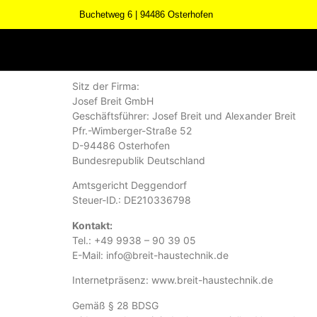
Buchetweg 6 | 94486 Osterhofen
Sitz der Firma:
Josef Breit GmbH
Geschäftsführer: Josef Breit und Alexander Breit
Pfr.-Wimberger-Straße 52
D-94486 Osterhofen
Bundesrepublik Deutschland
Amtsgericht Deggendorf
Steuer-ID.: DE210336798
Kontakt:
Tel.: +49 9938 – 90 39 05
E-Mail: info@breit-haustechnik.de
Internetpräsenz: www.breit-haustechnik.de
Gemäß § 28 BDSG