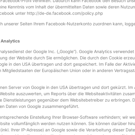
em Facebook-Profil verlinken. Dadurch kann Facebook den Besuch uns
 keine Kenntnis vom Inhalt der übermittelten Daten sowie deren Nutz
facebook unter http://de-de.facebook.com/policy.php
 unserer Seiten Ihrem Facebook-Nutzerkonto zuordnen kann, loggen
 Analytics
alysedienst der Google Inc. („Google“). Google Analytics verwendet 
ung der Website durch Sie ermöglichen. Die durch den Cookie erzeu
gle in den USA übertragen und dort gespeichert. Im Falle der Aktiv
on Mitgliedstaaten der Europäischen Union oder in anderen Vertrag
einen Server von Google in den USA übertragen und dort gekürzt. Im 
Website auszuwerten, um Reports über die Websiteaktivitäten zusa
 Dienstleistungen gegenüber dem Websitebetreiber zu erbringen. D
deren Daten von Google zusammengeführt.
tsprechende Einstellung Ihrer Browser-Software verhindern; wir weis
ebsite vollumfänglich werden nutzen können. Sie können darüber hin
nkl. Ihrer IP-Adresse) an Google sowie die Verarbeitung dieser Dat