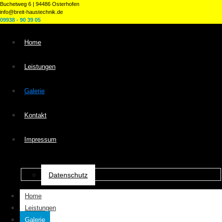
Buchetweg 6 | 94486 Osterhofen
info@breit-haustechnik.de
09938 - 90 39 05
Home
Leistungen
Galerie
Kontakt
Impressum
Datenschutz
Home
Leistungen
Galerie