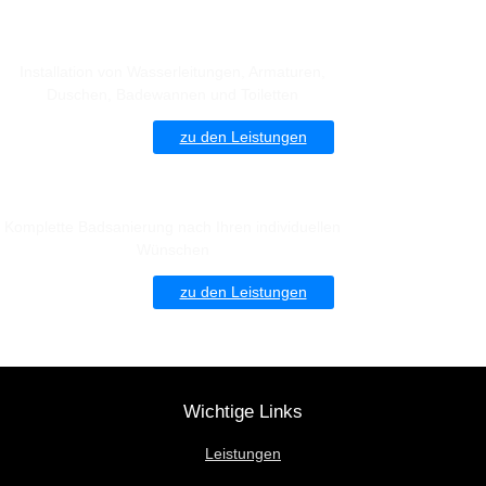
Sanitärinstallation
Installation von Wasserleitungen, Armaturen,
Duschen, Badewannen und Toiletten
zu den Leistungen
Badsanierung
Komplette Badsanierung nach Ihren individuellen
Wünschen
zu den Leistungen
Wichtige Links
Leistungen